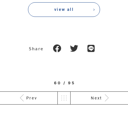
view all
Share
60 / 95
Prev
Next