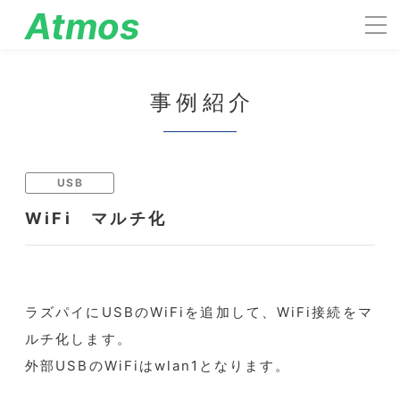
Atmos
engineering
事例紹介
USB
WiFi マルチ化
ラズパイにUSBのWiFiを追加して、WiFi接続をマ
ルチ化します。
外部USBのWiFiはwlan1となります。