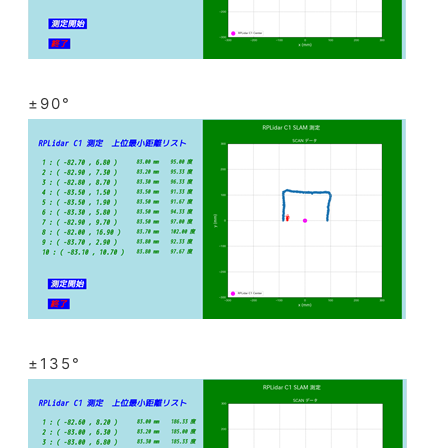
±90°
±135°